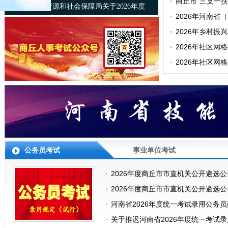
人员公示（第二
商丘市“三支一
商丘市人力资源和社会保障局关于2026年度
关闭
员名单
2026年河南
商丘市事业单位职称申报评审计划备案结果
考面试公告
2026年乡村
的公示
人员公示
2026年社区
人员公示
2026年社区
审人员公告
公务员考试
事业单位考试
2026年度商丘市市直机关公开遴选
2026年度商丘市市直机关公开遴选
河南省2026年度统一考试录用公务
​关于推迟河南省2026年度统一考试