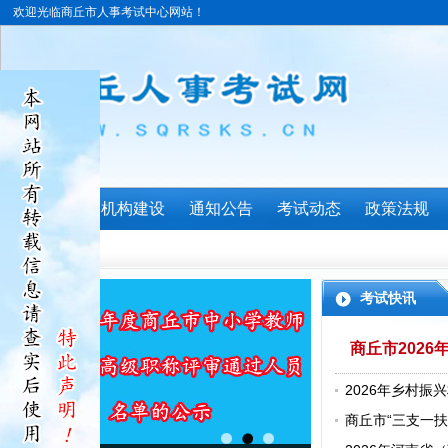
欢迎光临商丘市人事考试中心网站！
首页
机构建设
通知公告
考试动态
政策法规
考试快讯
商丘市202
2026年乡村
人员公示（第二
商丘市“三支一