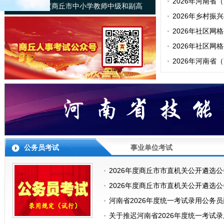
员名单
2026年河南
关于2025年度商丘市中小学教师中级和副高
关闭
考面试公告
2026年乡村
级职称评审通过人员名单的公示
人员公示
2026年社区
人员公示
2026年社区
审人员公告
2026年河南
考面试递补确认
公务员考试
事业单位考试
2026年度商丘市市直机关公开遴选
2026年度商丘市市直机关公开遴选
河南省2026年度统一考试录用公务
​关于推迟河南省2026年度统一考试